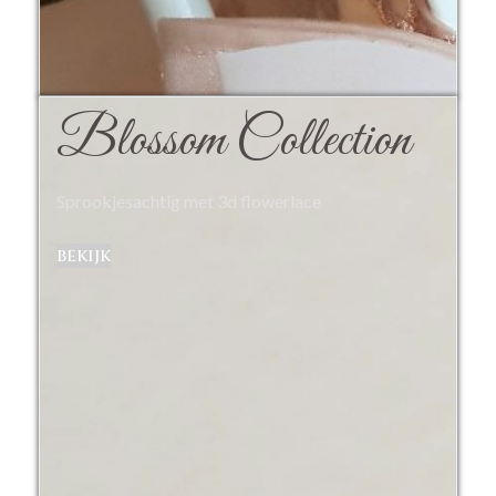
Blossom Collection
Sprookjesachtig met 3d flowerlace
bekijk